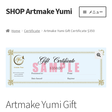
SHOP Artmake Yumi
ナ
コ
メニュー
ビ
ン
ゲ
テ
ホーム
ー
ン
Home
Certificate
Artmake Yumi Gift Certificate $350
ショップ
シ
ツ
ョ
へ
お問い合わせ
ン
ス
へ
キ
ス
ッ
キ
プ
ッ
プ
Artmake Yumi Gift