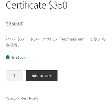
Certificate $350
$
350.00
ハワイのアートメイクサロン「Artmake Yumi」で使える
商品券。
In stock
Artmake
Add to cart
Yumi
Gift
Certificate
$350
Category:
Certificate
quantity