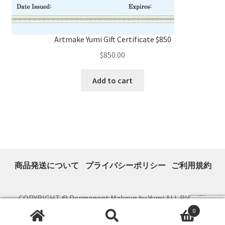
Artmake Yumi Gift Certificate $850
$
850.00
Add to cart
商品発送について
プライバシーポリシー
ご利用規約
COPYRIGHT © Permanent Makeup by Yumi ALL RIGHTS
RESERVED. supported by
al dente works
0
Search
Search